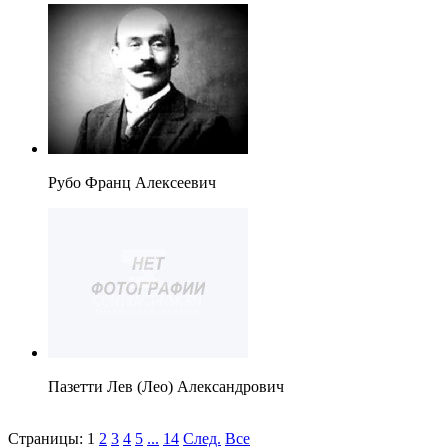
Рубо Франц Алексеевич
Пазетти Лев (Лео) Александрович
Страницы:
1
2
3
4
5
...
14
След.
Все