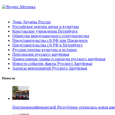
Дома Дружбы России
Российские центры науки и культуры
Консульские учреждения Петербурге
Общества международного сотрудничества
Представительства с/б РФ при Президенте
Представительства с/б РФ в Петербурге
Русские центры культуры и истории
Персоналии русского зарубежья
Православные храмы и приходы русского зарубежья
Новости,события, факты Русского Зарубежья
Анонсы мероприятий Русского Зарубежья
Новости
Центральноафриканской Республике открылась новая шк