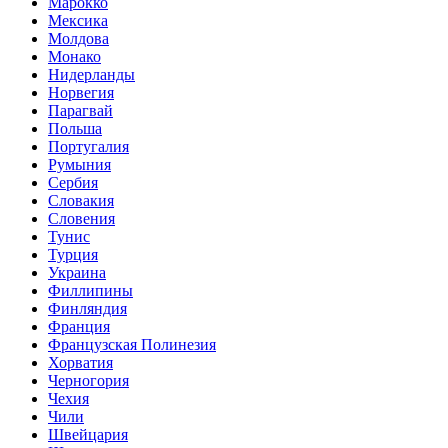
Марокко
Мексика
Молдова
Монако
Нидерланды
Норвегия
Парагвай
Польша
Португалия
Румыния
Сербия
Словакия
Словения
Тунис
Турция
Украина
Филлипины
Финляндия
Франция
Французская Полинезия
Хорватия
Черногория
Чехия
Чили
Швейцария