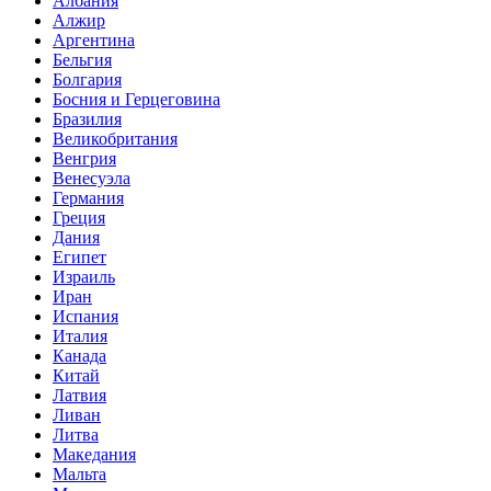
Албания
Алжир
Аргентина
Бельгия
Болгария
Босния и Герцеговина
Бразилия
Великобритания
Венгрия
Венесуэла
Германия
Греция
Дания
Египет
Израиль
Иран
Испания
Италия
Канада
Китай
Латвия
Ливан
Литва
Македания
Мальта