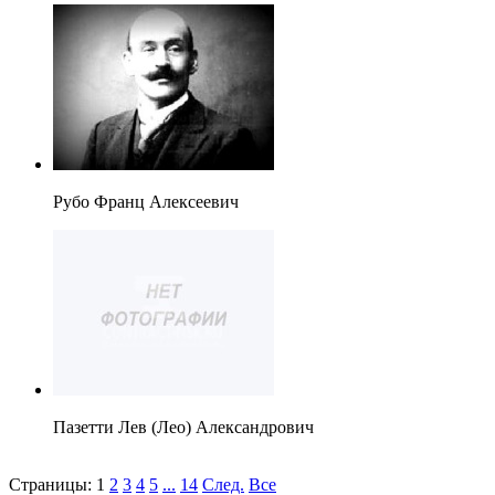
Рубо Франц Алексеевич
Пазетти Лев (Лео) Александрович
Страницы:
1
2
3
4
5
...
14
След.
Все