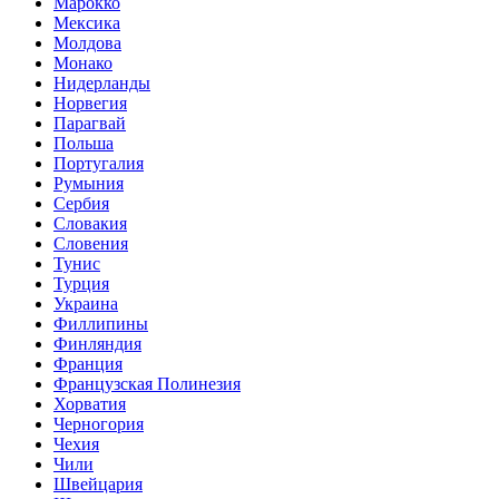
Марокко
Мексика
Молдова
Монако
Нидерланды
Норвегия
Парагвай
Польша
Португалия
Румыния
Сербия
Словакия
Словения
Тунис
Турция
Украина
Филлипины
Финляндия
Франция
Французская Полинезия
Хорватия
Черногория
Чехия
Чили
Швейцария