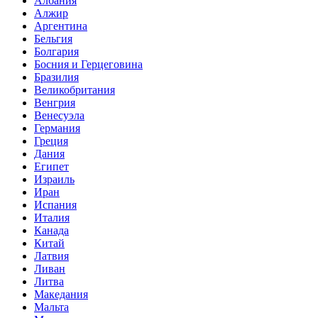
Албания
Алжир
Аргентина
Бельгия
Болгария
Босния и Герцеговина
Бразилия
Великобритания
Венгрия
Венесуэла
Германия
Греция
Дания
Египет
Израиль
Иран
Испания
Италия
Канада
Китай
Латвия
Ливан
Литва
Македания
Мальта