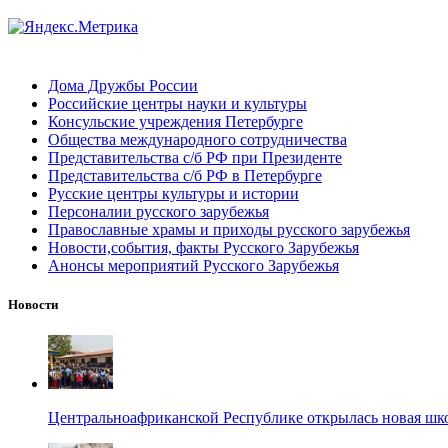
Дома Дружбы России
Российские центры науки и культуры
Консульские учреждения Петербурге
Общества международного сотрудничества
Представительства с/б РФ при Президенте
Представительства с/б РФ в Петербурге
Русские центры культуры и истории
Персоналии русского зарубежья
Православные храмы и приходы русского зарубежья
Новости,события, факты Русского Зарубежья
Анонсы мероприятий Русского Зарубежья
Новости
Центральноафриканской Республике открылась новая шк