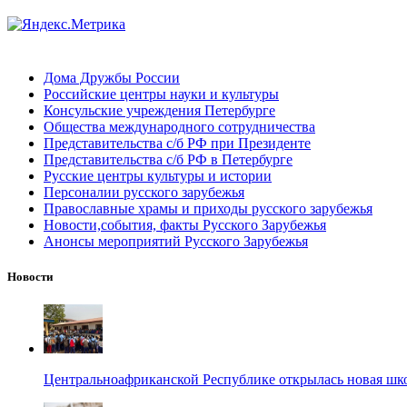
Дома Дружбы России
Российские центры науки и культуры
Консульские учреждения Петербурге
Общества международного сотрудничества
Представительства с/б РФ при Президенте
Представительства с/б РФ в Петербурге
Русские центры культуры и истории
Персоналии русского зарубежья
Православные храмы и приходы русского зарубежья
Новости,события, факты Русского Зарубежья
Анонсы мероприятий Русского Зарубежья
Новости
Центральноафриканской Республике открылась новая шк