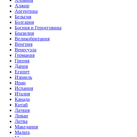
Албания
Алжир
Аргентина
Бельгия
Болгария
Босния и Герцеговина
Бразилия
Великобритания
Венгрия
Венесуэла
Германия
Греция
Дания
Египет
Израиль
Иран
Испания
Италия
Канада
Китай
Латвия
Ливан
Литва
Македания
Мальта