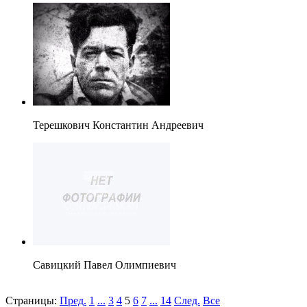
Терешкович Константин Андреевич
Савицкий Павел Олимпиевич
Страницы:
Пред.
1
...
3
4
5
6
7
...
14
След.
Все