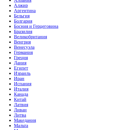
Албания
Алжир
Аргентина
Бельгия
Болгария
Босния и Герцеговина
Бразилия
Великобритания
Венгрия
Венесуэла
Германия
Греция
Дания
Египет
Израиль
Иран
Испания
Италия
Канада
Китай
Латвия
Ливан
Литва
Македания
Мальта