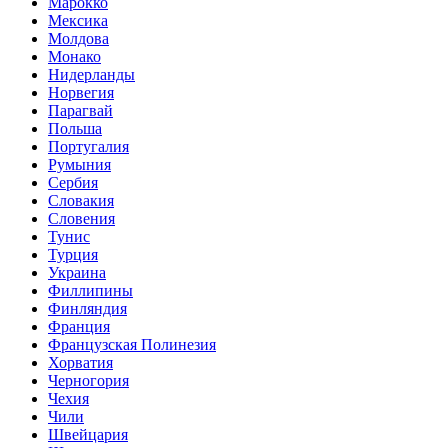
Марокко
Мексика
Молдова
Монако
Нидерланды
Норвегия
Парагвай
Польша
Португалия
Румыния
Сербия
Словакия
Словения
Тунис
Турция
Украина
Филлипины
Финляндия
Франция
Французская Полинезия
Хорватия
Черногория
Чехия
Чили
Швейцария