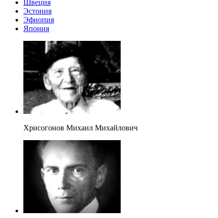
Швеция
Эстония
Эфиопия
Япония
Хрисогонов Михаил Михайлович