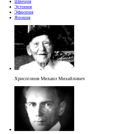
Швеция
Эстония
Эфиопия
Япония
Хрисогонов Михаил Михайлович