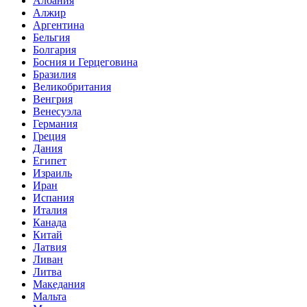
Албания
Алжир
Аргентина
Бельгия
Болгария
Босния и Герцеговина
Бразилия
Великобритания
Венгрия
Венесуэла
Германия
Греция
Дания
Египет
Израиль
Иран
Испания
Италия
Канада
Китай
Латвия
Ливан
Литва
Македания
Мальта