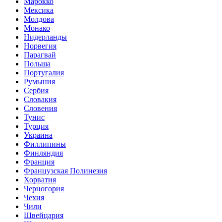
Марокко
Мексика
Молдова
Монако
Нидерланды
Норвегия
Парагвай
Польша
Португалия
Румыния
Сербия
Словакия
Словения
Тунис
Турция
Украина
Филлипины
Финляндия
Франция
Французская Полинезия
Хорватия
Черногория
Чехия
Чили
Швейцария