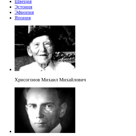
Швеция
Эстония
Эфиопия
Япония
Хрисогонов Михаил Михайлович