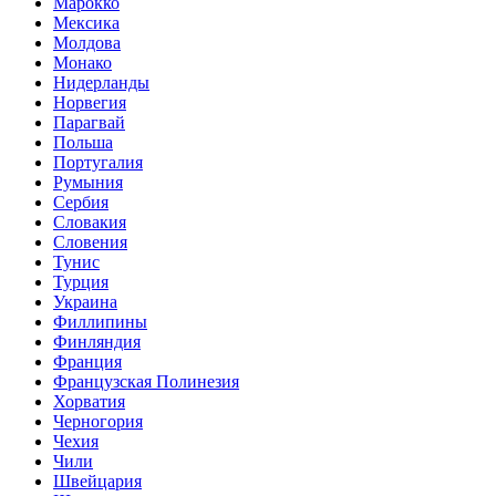
Марокко
Мексика
Молдова
Монако
Нидерланды
Норвегия
Парагвай
Польша
Португалия
Румыния
Сербия
Словакия
Словения
Тунис
Турция
Украина
Филлипины
Финляндия
Франция
Французская Полинезия
Хорватия
Черногория
Чехия
Чили
Швейцария