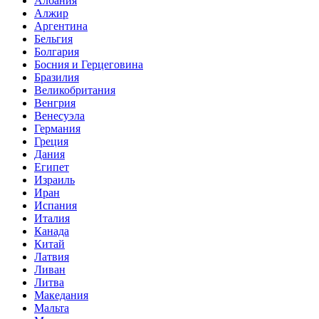
Албания
Алжир
Аргентина
Бельгия
Болгария
Босния и Герцеговина
Бразилия
Великобритания
Венгрия
Венесуэла
Германия
Греция
Дания
Египет
Израиль
Иран
Испания
Италия
Канада
Китай
Латвия
Ливан
Литва
Македания
Мальта