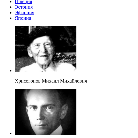
Швеция
Эстония
Эфиопия
Япония
Хрисогонов Михаил Михайлович