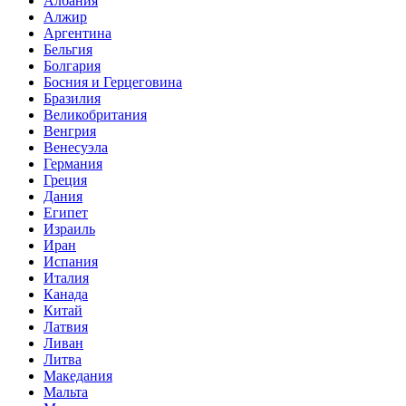
Албания
Алжир
Аргентина
Бельгия
Болгария
Босния и Герцеговина
Бразилия
Великобритания
Венгрия
Венесуэла
Германия
Греция
Дания
Египет
Израиль
Иран
Испания
Италия
Канада
Китай
Латвия
Ливан
Литва
Македания
Мальта