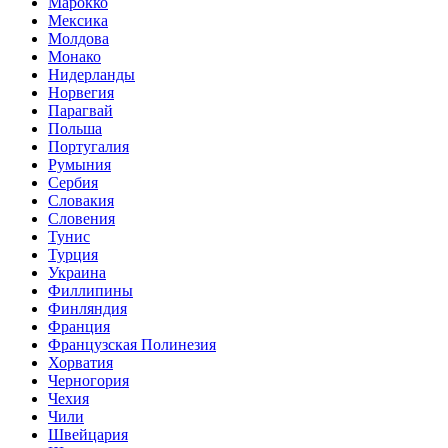
Марокко
Мексика
Молдова
Монако
Нидерланды
Норвегия
Парагвай
Польша
Португалия
Румыния
Сербия
Словакия
Словения
Тунис
Турция
Украина
Филлипины
Финляндия
Франция
Французская Полинезия
Хорватия
Черногория
Чехия
Чили
Швейцария