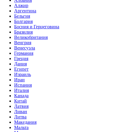
Албания
Алжир
Аргентина
Бельгия
Болгария
Босния и Герцеговина
Бразилия
Великобритания
Венгрия
Венесуэла
Германия
Греция
Дания
Египет
Израиль
Иран
Испания
Италия
Канада
Китай
Латвия
Ливан
Литва
Македания
Мальта