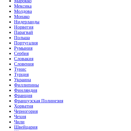
Марокко
Мексика
Молдова
Монако
Нидерланды
Норвегия
Парагвай
Польша
Португалия
Румыния
Сербия
Словакия
Словения
Тунис
Турция
Украина
Филлипины
Финляндия
Франция
Французская Полинезия
Хорватия
Черногория
Чехия
Чили
Швейцария