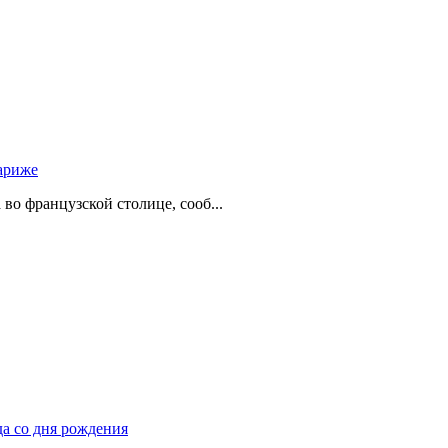
ариже
о французской столице, сооб...
да со дня рождения