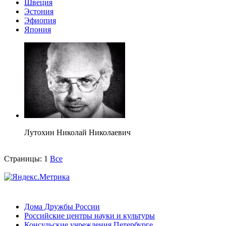
Швеция
Эстония
Эфиопия
Япония
Лутохин Николай Николаевич
Страницы:
1
Все
Дома Дружбы России
Российские центры науки и культуры
Консульские учреждения Петербурге