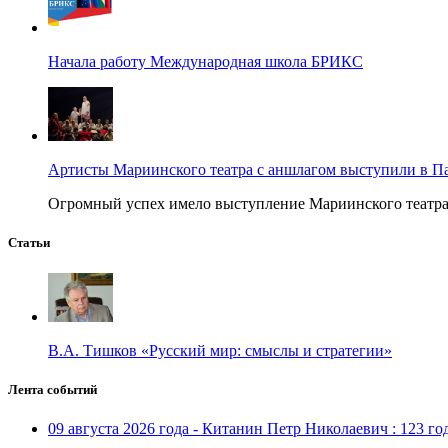
Начала работу Международная школа БРИКС
Артисты Мариинского театра с аншлагом выступили в П
Огромный успех имело выступление Мариинского театра в
Статьи
В.А. Тишков «Русский мир: смыслы и стратегии»
Лента событий
09 августа 2026 года - Китанин Петр Николаевич : 123 го