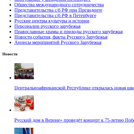
Общества международного сотрудничества
Представительства с/б РФ при Президенте
Представительства с/б РФ в Петербурге
Русские центры культуры и истории
Персоналии русского зарубежья
Православные храмы и приходы русского зарубежья
Новости,события, факты Русского Зарубежья
Анонсы мероприятий Русского Зарубежья
Новости
Центральноафриканской Республике открылась новая шк
Русский дом в Вероне» проведёт концерт к 75-летию По