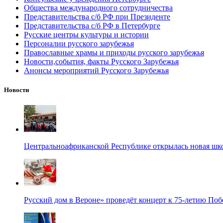
Общества международного сотрудничества
Представительства с/б РФ при Президенте
Представительства с/б РФ в Петербурге
Русские центры культуры и истории
Персоналии русского зарубежья
Православные храмы и приходы русского зарубежья
Новости,события, факты Русского Зарубежья
Анонсы мероприятий Русского Зарубежья
Новости
Центральноафриканской Республике открылась новая шк
Русский дом в Вероне» проведёт концерт к 75-летию По