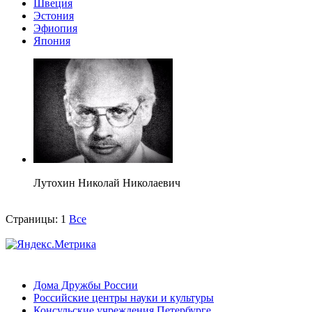
Швеция
Эстония
Эфиопия
Япония
Лутохин Николай Николаевич
Страницы:
1
Все
Дома Дружбы России
Российские центры науки и культуры
Консульские учреждения Петербурге