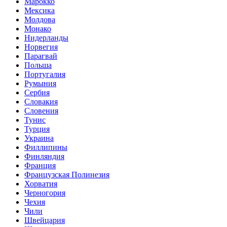
Марокко
Мексика
Молдова
Монако
Нидерланды
Норвегия
Парагвай
Польша
Португалия
Румыния
Сербия
Словакия
Словения
Тунис
Турция
Украина
Филлипины
Финляндия
Франция
Французская Полинезия
Хорватия
Черногория
Чехия
Чили
Швейцария