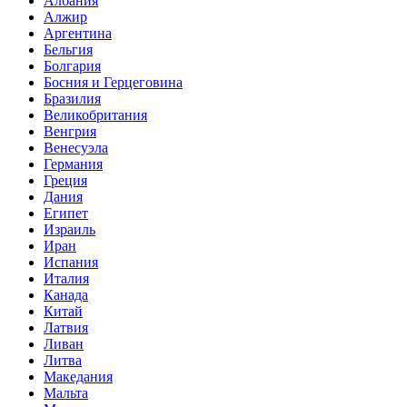
Албания
Алжир
Аргентина
Бельгия
Болгария
Босния и Герцеговина
Бразилия
Великобритания
Венгрия
Венесуэла
Германия
Греция
Дания
Египет
Израиль
Иран
Испания
Италия
Канада
Китай
Латвия
Ливан
Литва
Македания
Мальта