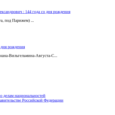
ександрович : 144 года со дня рождения
а, под Парижем) ...
о дня рождения
ана-Вильгельмина-Августа-С...
о делам национальностей
авительстве Российской Федерации