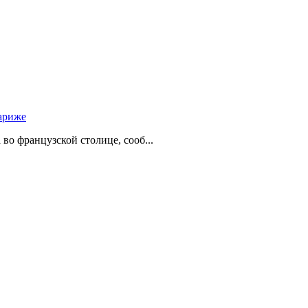
ариже
о французской столице, сооб...