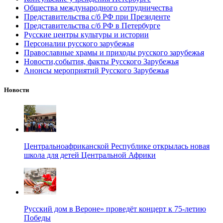
Общества международного сотрудничества
Представительства с/б РФ при Президенте
Представительства с/б РФ в Петербурге
Русские центры культуры и истории
Персоналии русского зарубежья
Православные храмы и приходы русского зарубежья
Новости,события, факты Русского Зарубежья
Анонсы мероприятий Русского Зарубежья
Новости
Центральноафриканской Республике открылась новая
школа для детей Центральной Африки
Русский дом в Вероне» проведёт концерт к 75-летию
Победы