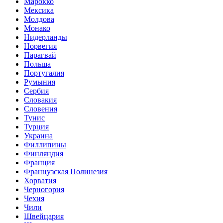
Марокко
Мексика
Молдова
Монако
Нидерланды
Норвегия
Парагвай
Польша
Португалия
Румыния
Сербия
Словакия
Словения
Тунис
Турция
Украина
Филлипины
Финляндия
Франция
Французская Полинезия
Хорватия
Черногория
Чехия
Чили
Швейцария