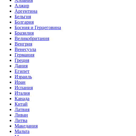
Албания
Алжир
Аргентина
Бельгия
Болгария
Босния и Герцеговина
Бразилия
Великобритания
Венгрия
Венесуэла
Германия
Греция
Дания
Египет
Израиль
Иран
Испания
Италия
Канада
Китай
Латвия
Ливан
Литва
Македания
Мальта