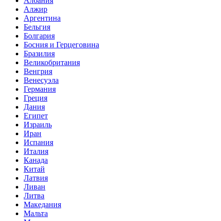
Албания
Алжир
Аргентина
Бельгия
Болгария
Босния и Герцеговина
Бразилия
Великобритания
Венгрия
Венесуэла
Германия
Греция
Дания
Египет
Израиль
Иран
Испания
Италия
Канада
Китай
Латвия
Ливан
Литва
Македания
Мальта