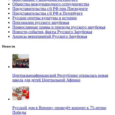
Общества международного сотрудничества
Представительства с/б РФ при Президенте
Представительства с/б РФ в Петербурге
Русские центры культуры и истории
Персоналии русского зарубежья
Православные храмы и приходы русского зарубежья
Новости,события, факты Русского Зарубежья
Анонсы мероприятий Русского Зарубежья
Новости
Центральноафриканской Республике открылась новая
школа для детей Центральной Африки
Русский дом в Вероне» проведёт концерт к 75-летию
Победы