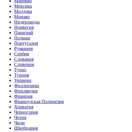
Марокко
Мексика
Молдова
Монако
Нидерланды
Норвегия
Парагвай
Польша
Португалия
Румыния
Сербия
Словакия
Словения
Тунис
Турция
Украина
Филлипины
Финляндия
Франция
Французская Полинезия
Хорватия
Черногория
Чехия
Чили
Швейцария