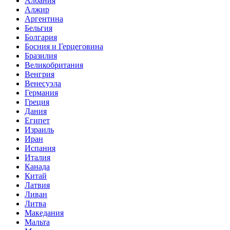
Албания
Алжир
Аргентина
Бельгия
Болгария
Босния и Герцеговина
Бразилия
Великобритания
Венгрия
Венесуэла
Германия
Греция
Дания
Египет
Израиль
Иран
Испания
Италия
Канада
Китай
Латвия
Ливан
Литва
Македания
Мальта