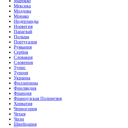
Марокко
Мексика
Молдова
Монако
Нидерланды
Норвегия
Парагвай
Польша
Португалия
Румыния
Сербия
Словакия
Словения
Тунис
Турция
Украина
Филлипины
Финляндия
Франция
Французская Полинезия
Хорватия
Черногория
Чехия
Чили
Швейцария