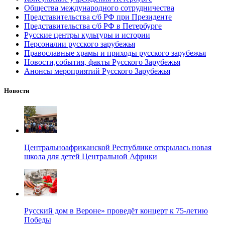
Общества международного сотрудничества
Представительства с/б РФ при Президенте
Представительства с/б РФ в Петербурге
Русские центры культуры и истории
Персоналии русского зарубежья
Православные храмы и приходы русского зарубежья
Новости,события, факты Русского Зарубежья
Анонсы мероприятий Русского Зарубежья
Новости
Центральноафриканской Республике открылась новая
школа для детей Центральной Африки
Русский дом в Вероне» проведёт концерт к 75-летию
Победы