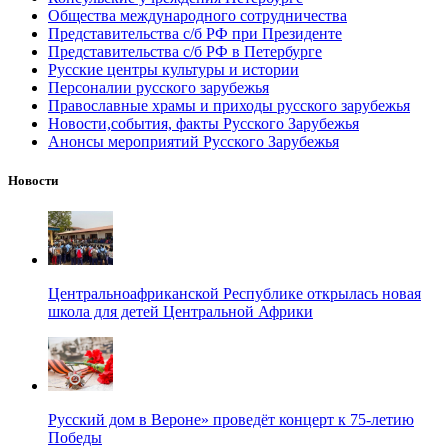
Общества международного сотрудничества
Представительства с/б РФ при Президенте
Представительства с/б РФ в Петербурге
Русские центры культуры и истории
Персоналии русского зарубежья
Православные храмы и приходы русского зарубежья
Новости,события, факты Русского Зарубежья
Анонсы мероприятий Русского Зарубежья
Новости
Центральноафриканской Республике открылась новая
школа для детей Центральной Африки
Русский дом в Вероне» проведёт концерт к 75-летию
Победы