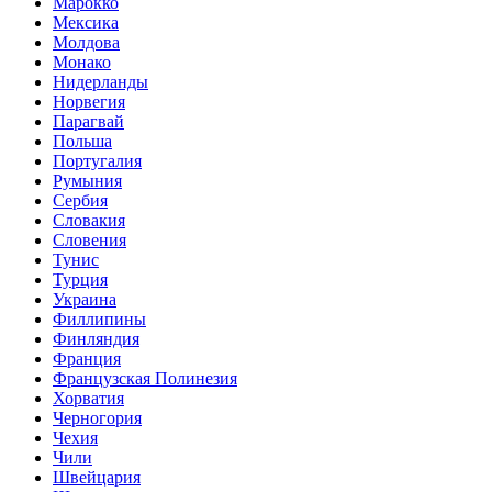
Марокко
Мексика
Молдова
Монако
Нидерланды
Норвегия
Парагвай
Польша
Португалия
Румыния
Сербия
Словакия
Словения
Тунис
Турция
Украина
Филлипины
Финляндия
Франция
Французская Полинезия
Хорватия
Черногория
Чехия
Чили
Швейцария