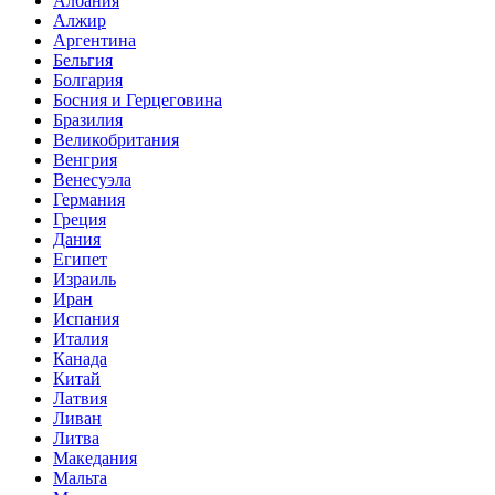
Албания
Алжир
Аргентина
Бельгия
Болгария
Босния и Герцеговина
Бразилия
Великобритания
Венгрия
Венесуэла
Германия
Греция
Дания
Египет
Израиль
Иран
Испания
Италия
Канада
Китай
Латвия
Ливан
Литва
Македания
Мальта