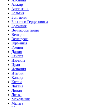
Албания
Алжир
Аргентина
Бельгия
Болгария
Босния и Герцеговина
Бразилия
Великобритания
Венгрия
Венесуэла
Германия
Греция
Дания
Египет
Израиль
Иран
Испания
Италия
Канада
Китай
Латвия
Ливан
Литва
Македания
Мальта