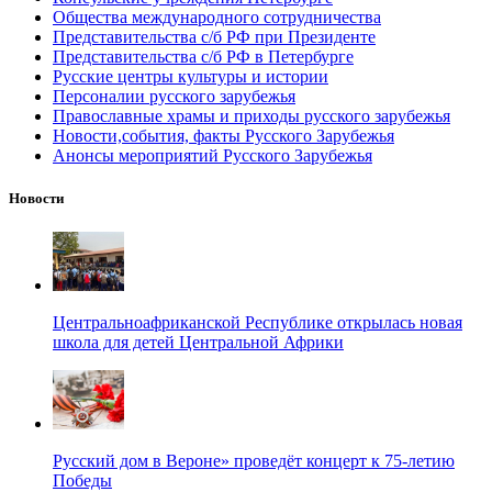
Общества международного сотрудничества
Представительства с/б РФ при Президенте
Представительства с/б РФ в Петербурге
Русские центры культуры и истории
Персоналии русского зарубежья
Православные храмы и приходы русского зарубежья
Новости,события, факты Русского Зарубежья
Анонсы мероприятий Русского Зарубежья
Новости
Центральноафриканской Республике открылась новая
школа для детей Центральной Африки
Русский дом в Вероне» проведёт концерт к 75-летию
Победы