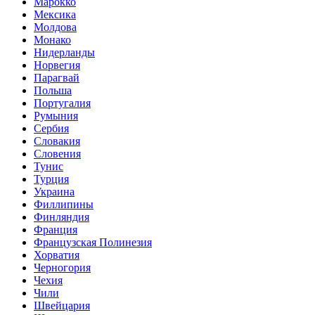
Марокко
Мексика
Молдова
Монако
Нидерланды
Норвегия
Парагвай
Польша
Португалия
Румыния
Сербия
Словакия
Словения
Тунис
Турция
Украина
Филлипины
Финляндия
Франция
Французская Полинезия
Хорватия
Черногория
Чехия
Чили
Швейцария