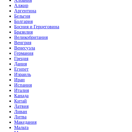
Албания
Алжир
Аргентина
Бельгия
Болгария
Босния и Герцеговина
Бразилия
Великобритания
Венгрия
Венесуэла
Германия
Греция
Дания
Египет
Израиль
Иран
Испания
Италия
Канада
Китай
Латвия
Ливан
Литва
Македания
Мальта