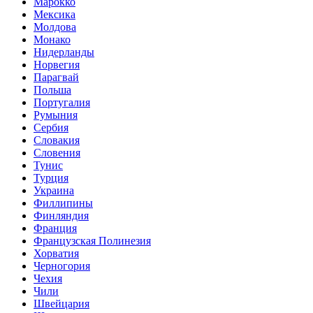
Марокко
Мексика
Молдова
Монако
Нидерланды
Норвегия
Парагвай
Польша
Португалия
Румыния
Сербия
Словакия
Словения
Тунис
Турция
Украина
Филлипины
Финляндия
Франция
Французская Полинезия
Хорватия
Черногория
Чехия
Чили
Швейцария