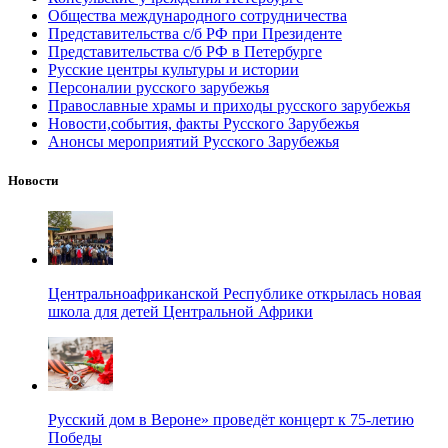
Общества международного сотрудничества
Представительства с/б РФ при Президенте
Представительства с/б РФ в Петербурге
Русские центры культуры и истории
Персоналии русского зарубежья
Православные храмы и приходы русского зарубежья
Новости,события, факты Русского Зарубежья
Анонсы мероприятий Русского Зарубежья
Новости
Центральноафриканской Республике открылась новая
школа для детей Центральной Африки
Русский дом в Вероне» проведёт концерт к 75-летию
Победы