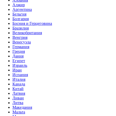
Албания
Алжир
Аргентина
Бельгия
Болгария
Босния и Герцеговина
Бразилия
Великобритания
Венгрия
Венесуэла
Германия
Греция
Дания
Египет
Израиль
Иран
Испания
Италия
Канада
Китай
Латвия
Ливан
Литва
Македания
Мальта