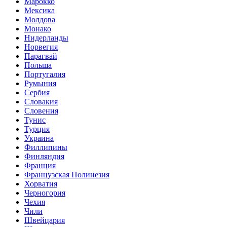
Марокко
Мексика
Молдова
Монако
Нидерланды
Норвегия
Парагвай
Польша
Португалия
Румыния
Сербия
Словакия
Словения
Тунис
Турция
Украина
Филлипины
Финляндия
Франция
Французская Полинезия
Хорватия
Черногория
Чехия
Чили
Швейцария