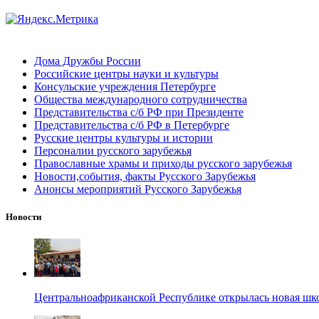
Дома Дружбы России
Российские центры науки и культуры
Консульские учреждения Петербурге
Общества международного сотрудничества
Представительства с/б РФ при Президенте
Представительства с/б РФ в Петербурге
Русские центры культуры и истории
Персоналии русского зарубежья
Православные храмы и приходы русского зарубежья
Новости,события, факты Русского Зарубежья
Анонсы мероприятий Русского Зарубежья
Новости
Центральноафриканской Республике открылась новая шк