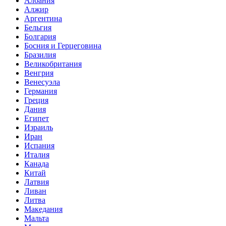
Албания
Алжир
Аргентина
Бельгия
Болгария
Босния и Герцеговина
Бразилия
Великобритания
Венгрия
Венесуэла
Германия
Греция
Дания
Египет
Израиль
Иран
Испания
Италия
Канада
Китай
Латвия
Ливан
Литва
Македания
Мальта