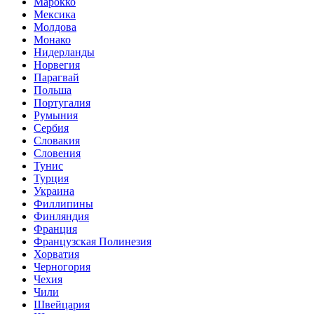
Марокко
Мексика
Молдова
Монако
Нидерланды
Норвегия
Парагвай
Польша
Португалия
Румыния
Сербия
Словакия
Словения
Тунис
Турция
Украина
Филлипины
Финляндия
Франция
Французская Полинезия
Хорватия
Черногория
Чехия
Чили
Швейцария