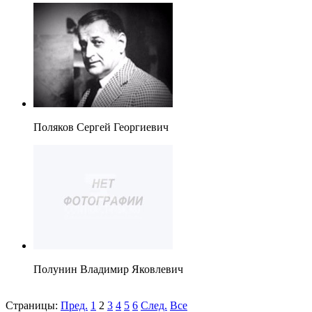
Поляков Сергей Георгиевич
Полунин Владимир Яковлевич
Страницы:
Пред.
1
2
3
4
5
6
След.
Все