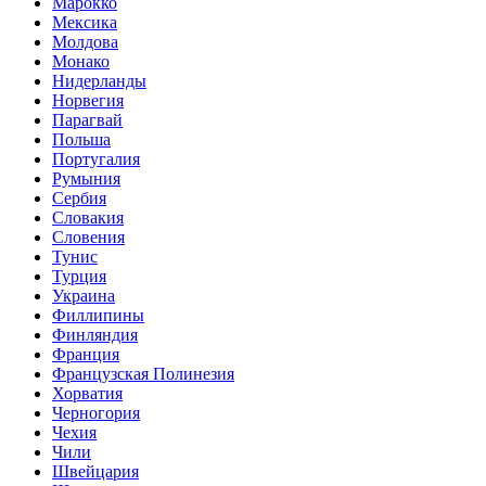
Марокко
Мексика
Молдова
Монако
Нидерланды
Норвегия
Парагвай
Польша
Португалия
Румыния
Сербия
Словакия
Словения
Тунис
Турция
Украина
Филлипины
Финляндия
Франция
Французская Полинезия
Хорватия
Черногория
Чехия
Чили
Швейцария