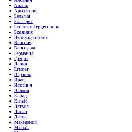
Албания
Алжир
Аргентина
Бельгия
Болгария
Босния и Герцеговина
Бразилия
Великобритания
Венгрия
Венесуэла
Германия
Греция
Дания
Египет
Израиль
Иран
Испания
Италия
Канада
Китай
Латвия
Ливан
Литва
Македания
Мальта