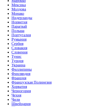
Марокко
Мексика
Молдова
Монако
Нидерланды
Норвегия
Парагвай
Польша
Португалия
Румыния
Сербия
Словакия
Словения
Тунис
Турция
Украина
Филлипины
Финляндия
Франция
Французская Полинезия
Хорватия
Черногория
Чехия
Чили
Швейцария