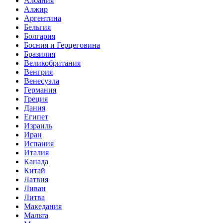
Албания
Алжир
Аргентина
Бельгия
Болгария
Босния и Герцеговина
Бразилия
Великобритания
Венгрия
Венесуэла
Германия
Греция
Дания
Египет
Израиль
Иран
Испания
Италия
Канада
Китай
Латвия
Ливан
Литва
Македания
Мальта