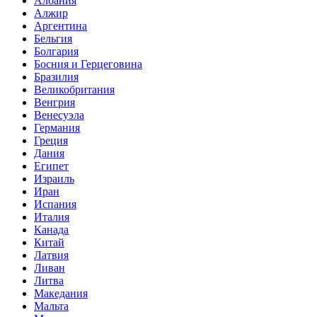
Албания
Алжир
Аргентина
Бельгия
Болгария
Босния и Герцеговина
Бразилия
Великобритания
Венгрия
Венесуэла
Германия
Греция
Дания
Египет
Израиль
Иран
Испания
Италия
Канада
Китай
Латвия
Ливан
Литва
Македания
Мальта