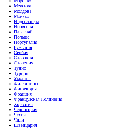
Марокко
Мексика
Молдова
Монако
Нидерланды
Норвегия
Парагвай
Польша
Португалия
Румыния
Сербия
Словакия
Словения
Тунис
Турция
Украина
Филлипины
Финляндия
Франция
Французская Полинезия
Хорватия
Черногория
Чехия
Чили
Швейцария