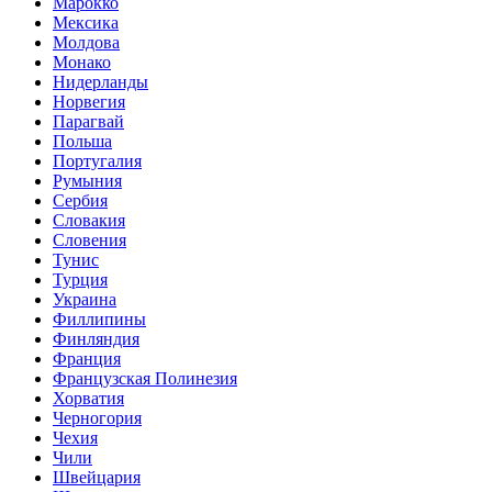
Марокко
Мексика
Молдова
Монако
Нидерланды
Норвегия
Парагвай
Польша
Португалия
Румыния
Сербия
Словакия
Словения
Тунис
Турция
Украина
Филлипины
Финляндия
Франция
Французская Полинезия
Хорватия
Черногория
Чехия
Чили
Швейцария