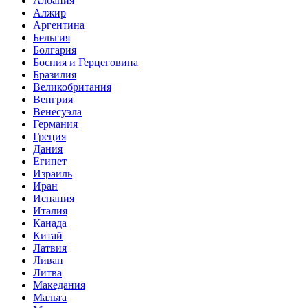
Албания
Алжир
Аргентина
Бельгия
Болгария
Босния и Герцеговина
Бразилия
Великобритания
Венгрия
Венесуэла
Германия
Греция
Дания
Египет
Израиль
Иран
Испания
Италия
Канада
Китай
Латвия
Ливан
Литва
Македания
Мальта