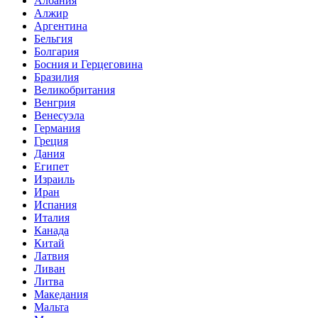
Албания
Алжир
Аргентина
Бельгия
Болгария
Босния и Герцеговина
Бразилия
Великобритания
Венгрия
Венесуэла
Германия
Греция
Дания
Египет
Израиль
Иран
Испания
Италия
Канада
Китай
Латвия
Ливан
Литва
Македания
Мальта