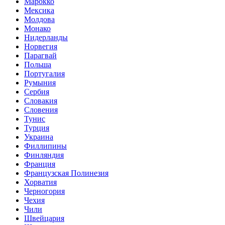
Марокко
Мексика
Молдова
Монако
Нидерланды
Норвегия
Парагвай
Польша
Португалия
Румыния
Сербия
Словакия
Словения
Тунис
Турция
Украина
Филлипины
Финляндия
Франция
Французская Полинезия
Хорватия
Черногория
Чехия
Чили
Швейцария