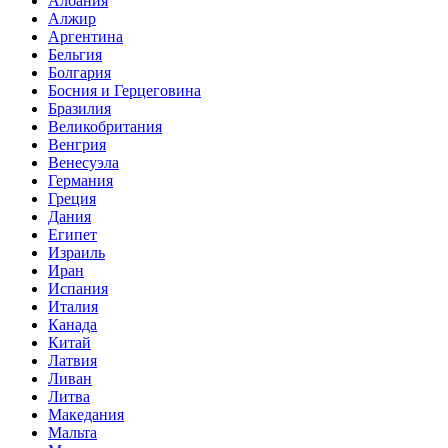
Албания
Алжир
Аргентина
Бельгия
Болгария
Босния и Герцеговина
Бразилия
Великобритания
Венгрия
Венесуэла
Германия
Греция
Дания
Египет
Израиль
Иран
Испания
Италия
Канада
Китай
Латвия
Ливан
Литва
Македания
Мальта