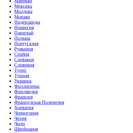
Марокко
Мексика
Молдова
Монако
Нидерланды
Норвегия
Парагвай
Польша
Португалия
Румыния
Сербия
Словакия
Словения
Тунис
Турция
Украина
Филлипины
Финляндия
Франция
Французская Полинезия
Хорватия
Черногория
Чехия
Чили
Швейцария