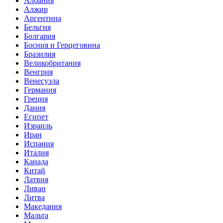
Албания
Алжир
Аргентина
Бельгия
Болгария
Босния и Герцеговина
Бразилия
Великобритания
Венгрия
Венесуэла
Германия
Греция
Дания
Египет
Израиль
Иран
Испания
Италия
Канада
Китай
Латвия
Ливан
Литва
Македания
Мальта