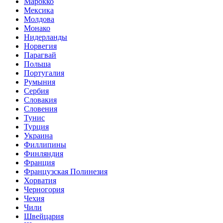
Марокко
Мексика
Молдова
Монако
Нидерланды
Норвегия
Парагвай
Польша
Португалия
Румыния
Сербия
Словакия
Словения
Тунис
Турция
Украина
Филлипины
Финляндия
Франция
Французская Полинезия
Хорватия
Черногория
Чехия
Чили
Швейцария