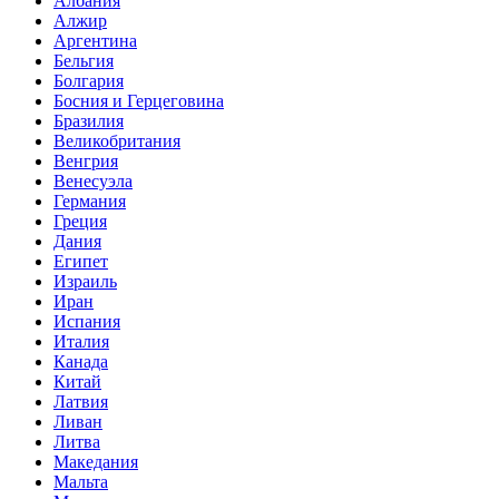
Албания
Алжир
Аргентина
Бельгия
Болгария
Босния и Герцеговина
Бразилия
Великобритания
Венгрия
Венесуэла
Германия
Греция
Дания
Египет
Израиль
Иран
Испания
Италия
Канада
Китай
Латвия
Ливан
Литва
Македания
Мальта