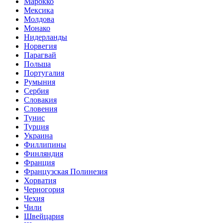
Марокко
Мексика
Молдова
Монако
Нидерланды
Норвегия
Парагвай
Польша
Португалия
Румыния
Сербия
Словакия
Словения
Тунис
Турция
Украина
Филлипины
Финляндия
Франция
Французская Полинезия
Хорватия
Черногория
Чехия
Чили
Швейцария