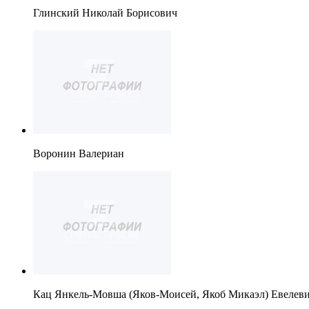
Глинский Николай Борисович
Воронин Валериан
Кац Янкель-Мовша (Яков-Моисей, Якоб Микаэл) Евелев