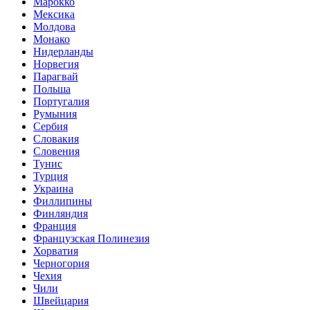
Марокко
Мексика
Молдова
Монако
Нидерланды
Норвегия
Парагвай
Польша
Португалия
Румыния
Сербия
Словакия
Словения
Тунис
Турция
Украина
Филлипины
Финляндия
Франция
Французская Полинезия
Хорватия
Черногория
Чехия
Чили
Швейцария