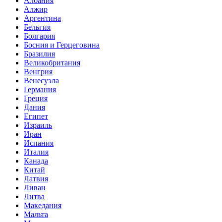
Албания
Алжир
Аргентина
Бельгия
Болгария
Босния и Герцеговина
Бразилия
Великобритания
Венгрия
Венесуэла
Германия
Греция
Дания
Египет
Израиль
Иран
Испания
Италия
Канада
Китай
Латвия
Ливан
Литва
Македания
Мальта