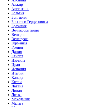
Албания
Алжир
Аргентина
Бельгия
Болгария
Босния и Герцеговина
Бразилия
Великобритания
Венгрия
Венесуэла
Германия
Греция
Дания
Египет
Израиль
Иран
Испания
Италия
Канада
Китай
Латвия
Ливан
Литва
Македания
Мальта