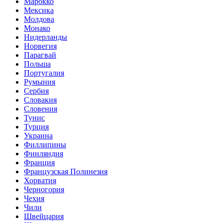
Марокко
Мексика
Молдова
Монако
Нидерланды
Норвегия
Парагвай
Польша
Португалия
Румыния
Сербия
Словакия
Словения
Тунис
Турция
Украина
Филлипины
Финляндия
Франция
Французская Полинезия
Хорватия
Черногория
Чехия
Чили
Швейцария