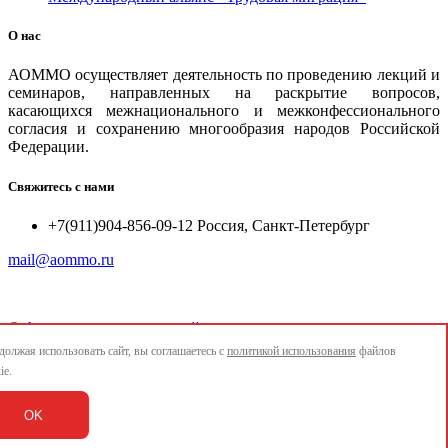
О нас
АОММО осуществляет деятельность по проведению лекций и
семинаров, направленных на раскрытие вопросов,
касающихся межнационального и межконфессионального
согласия и сохранению многообразия народов Российской
Федерации.
Свяжитесь с нами
+7(911)904-856-09-12 Россия, Санкт-Петербург
mail@aommo.ru
©
Ассоциация организаций по реализации национальных
проектов и достижению национальных целей развития
олжая использовать сайт, вы соглашаетесь с
политикой использования
файлов
"АОММО"
ie.
e-mail:
mail@aommo.ru
OK