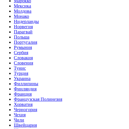
Марокко
Мексика
Молдова
Монако
Нидерланды
Норвегия
Парагвай
Польша
Португалия
Румыния
Сербия
Словакия
Словения
Тунис
Турция
Украина
Филлипины
Финляндия
Франция
Французская Полинезия
Хорватия
Черногория
Чехия
Чили
Швейцария