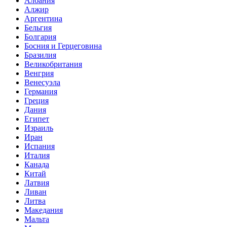
Албания
Алжир
Аргентина
Бельгия
Болгария
Босния и Герцеговина
Бразилия
Великобритания
Венгрия
Венесуэла
Германия
Греция
Дания
Египет
Израиль
Иран
Испания
Италия
Канада
Китай
Латвия
Ливан
Литва
Македания
Мальта