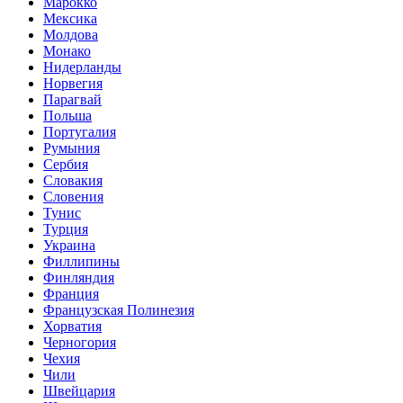
Марокко
Мексика
Молдова
Монако
Нидерланды
Норвегия
Парагвай
Польша
Португалия
Румыния
Сербия
Словакия
Словения
Тунис
Турция
Украина
Филлипины
Финляндия
Франция
Французская Полинезия
Хорватия
Черногория
Чехия
Чили
Швейцария