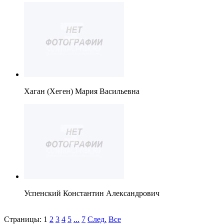
Хаган (Хеген) Мария Васильевна
Успенский Константин Александрович
Страницы:
1
2
3
4
5
...
7
След.
Все