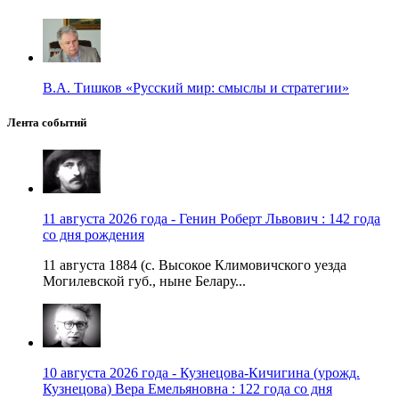
В.А. Тишков «Русский мир: смыслы и стратегии»
Лента событий
11 августа 2026 года - Генин Роберт Львович : 142 года
со дня рождения
11 августа 1884 (с. Высокое Климовичского уезда
Могилевской губ., ныне Белару...
10 августа 2026 года - Кузнецова-Кичигина (урожд.
Кузнецова) Вера Емельяновна : 122 года со дня