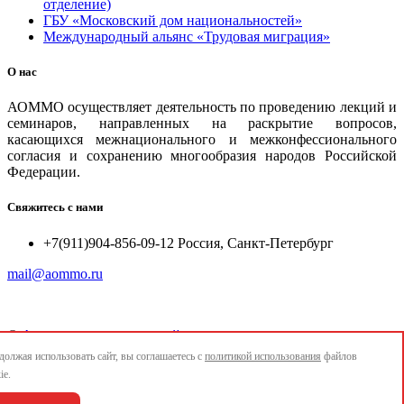
отделение)
ГБУ «Московский дом национальностей»
Международный альянс «Трудовая миграция»
О нас
АОММО осуществляет деятельность по проведению лекций и
семинаров, направленных на раскрытие вопросов,
касающихся межнационального и межконфессионального
согласия и сохранению многообразия народов Российской
Федерации.
Свяжитесь с нами
+7(911)904-856-09-12 Россия, Санкт-Петербург
mail@aommo.ru
©
Ассоциация организаций по реализации национальных
проектов и достижению национальных целей развития
олжая использовать сайт, вы соглашаетесь с
политикой использования
файлов
"АОММО"
ie.
e-mail:
mail@aommo.ru