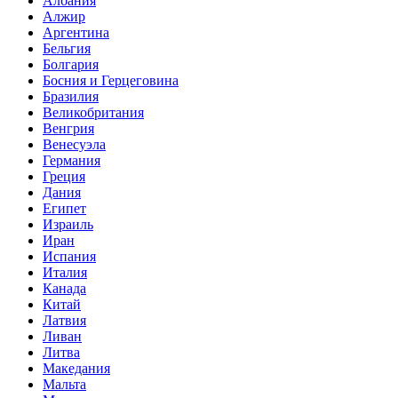
Албания
Алжир
Аргентина
Бельгия
Болгария
Босния и Герцеговина
Бразилия
Великобритания
Венгрия
Венесуэла
Германия
Греция
Дания
Египет
Израиль
Иран
Испания
Италия
Канада
Китай
Латвия
Ливан
Литва
Македания
Мальта