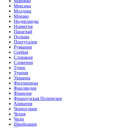
Марокко
Мексика
Молдова
Монако
Нидерланды
Норвегия
Парагвай
Польша
Португалия
Румыния
Сербия
Словакия
Словения
Тунис
Турция
Украина
Филлипины
Финляндия
Франция
Французская Полинезия
Хорватия
Черногория
Чехия
Чили
Швейцария