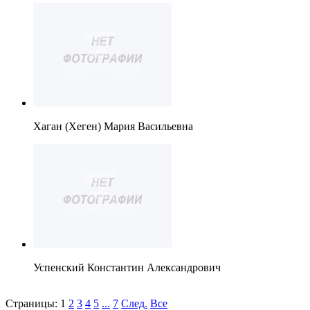
Хаган (Хеген) Мария Васильевна
Успенский Константин Александрович
Страницы:
1
2
3
4
5
...
7
След.
Все