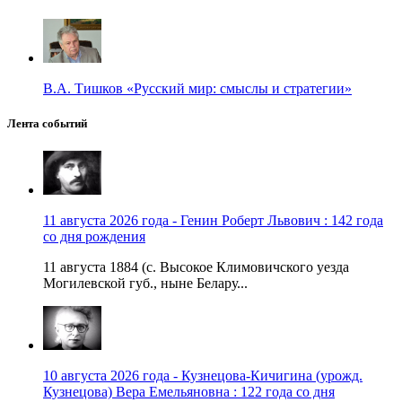
В.А. Тишков «Русский мир: смыслы и стратегии»
Лента событий
11 августа 2026 года - Генин Роберт Львович : 142 года
со дня рождения
11 августа 1884 (с. Высокое Климовичского уезда
Могилевской губ., ныне Белару...
10 августа 2026 года - Кузнецова-Кичигина (урожд.
Кузнецова) Вера Емельяновна : 122 года со дня