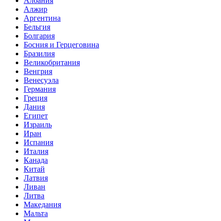
Албания
Алжир
Аргентина
Бельгия
Болгария
Босния и Герцеговина
Бразилия
Великобритания
Венгрия
Венесуэла
Германия
Греция
Дания
Египет
Израиль
Иран
Испания
Италия
Канада
Китай
Латвия
Ливан
Литва
Македания
Мальта