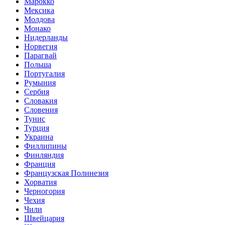
Марокко
Мексика
Молдова
Монако
Нидерланды
Норвегия
Парагвай
Польша
Португалия
Румыния
Сербия
Словакия
Словения
Тунис
Турция
Украина
Филлипины
Финляндия
Франция
Французская Полинезия
Хорватия
Черногория
Чехия
Чили
Швейцария