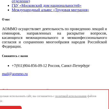
отделение)
ГБУ «Московский дом национальностей»
Международный альянс «Трудовая миграция»
О нас
АОММО осуществляет деятельность по проведению лекций и
семинаров, направленных на раскрытие вопросов,
касающихся межнационального и межконфессионального
согласия и сохранению многообразия народов Российской
Федерации.
Свяжитесь с нами
+7(911)904-856-09-12 Россия, Санкт-Петербург
mail@aommo.ru
©
Ассоциация организаций по реализации национальных
проектов и достижению национальных целей развития
олжая использовать сайт, вы соглашаетесь с
политикой использования
файлов
"АОММО"
ie.
e-mail:
mail@aommo.ru