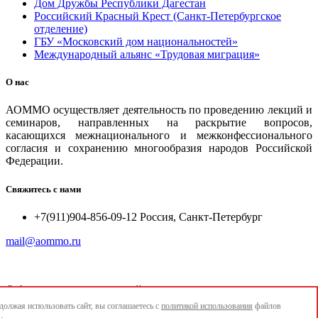
Дом Дружбы Республики Дагестан
Российский Красный Крест (Санкт-Петербургское
отделение)
ГБУ «Московский дом национальностей»
Международный альянс «Трудовая миграция»
О нас
АОММО осуществляет деятельность по проведению лекций и
семинаров, направленных на раскрытие вопросов,
касающихся межнационального и межконфессионального
согласия и сохранению многообразия народов Российской
Федерации.
Свяжитесь с нами
+7(911)904-856-09-12 Россия, Санкт-Петербург
mail@aommo.ru
©
Ассоциация организаций по реализации национальных
проектов и достижению национальных целей развития
олжая использовать сайт, вы соглашаетесь с
политикой использования
файлов
"АОММО"