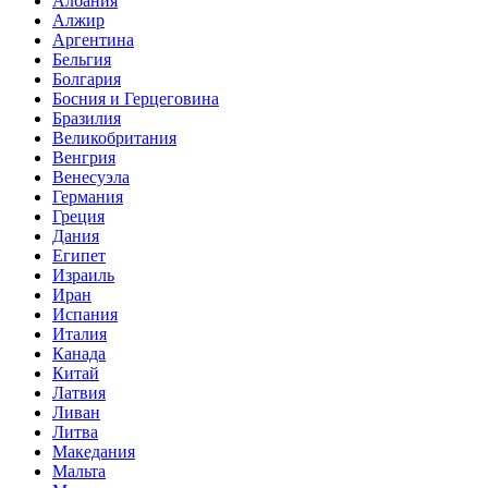
Албания
Алжир
Аргентина
Бельгия
Болгария
Босния и Герцеговина
Бразилия
Великобритания
Венгрия
Венесуэла
Германия
Греция
Дания
Египет
Израиль
Иран
Испания
Италия
Канада
Китай
Латвия
Ливан
Литва
Македания
Мальта