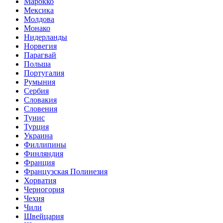
Марокко
Мексика
Молдова
Монако
Нидерланды
Норвегия
Парагвай
Польша
Португалия
Румыния
Сербия
Словакия
Словения
Тунис
Турция
Украина
Филлипины
Финляндия
Франция
Французская Полинезия
Хорватия
Черногория
Чехия
Чили
Швейцария