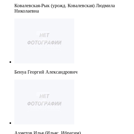
Ковалевская-Рык (урожд. Ковалевская) Людмила
Николаевна
Бенуа Георгий Александрович
Ахметов Илья (Ильяс, Ибрагим)