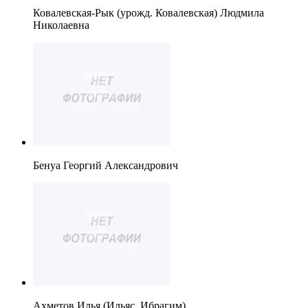
Ковалевская-Рык (урожд. Ковалевская) Людмила
Николаевна
Бенуа Георгий Александрович
Ахметов Илья (Ильяс, Ибрагим)