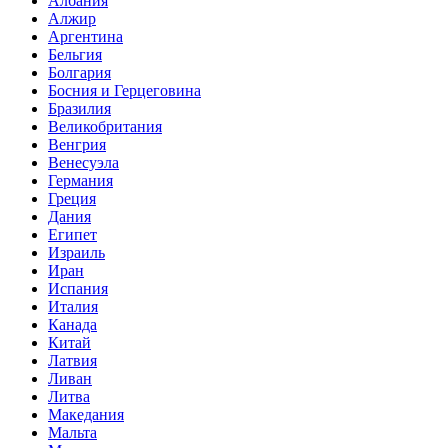
Албания
Алжир
Аргентина
Бельгия
Болгария
Босния и Герцеговина
Бразилия
Великобритания
Венгрия
Венесуэла
Германия
Греция
Дания
Египет
Израиль
Иран
Испания
Италия
Канада
Китай
Латвия
Ливан
Литва
Македания
Мальта