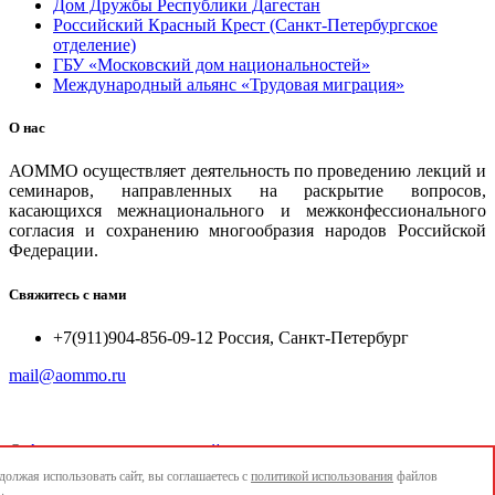
Дом Дружбы Республики Дагестан
Российский Красный Крест (Санкт-Петербургское
отделение)
ГБУ «Московский дом национальностей»
Международный альянс «Трудовая миграция»
О нас
АОММО осуществляет деятельность по проведению лекций и
семинаров, направленных на раскрытие вопросов,
касающихся межнационального и межконфессионального
согласия и сохранению многообразия народов Российской
Федерации.
Свяжитесь с нами
+7(911)904-856-09-12 Россия, Санкт-Петербург
mail@aommo.ru
©
Ассоциация организаций по реализации национальных
проектов и достижению национальных целей развития
олжая использовать сайт, вы соглашаетесь с
политикой использования
файлов
"АОММО"