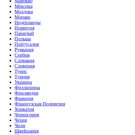
Марокко
Мексика
Молдова
Монако
Нидерланды
Норвегия
Парагвай
Польша
Португалия
Румыния
Сербия
Словакия
Словения
Тунис
Турция
Украина
Филлипины
Финляндия
Франция
Французская Полинезия
Хорватия
Черногория
Чехия
Чили
Швейцария