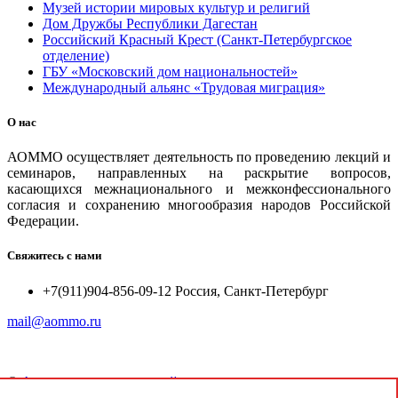
Музей истории мировых культур и религий
Дом Дружбы Республики Дагестан
Российский Красный Крест (Санкт-Петербургское
отделение)
ГБУ «Московский дом национальностей»
Международный альянс «Трудовая миграция»
О нас
АОММО осуществляет деятельность по проведению лекций и
семинаров, направленных на раскрытие вопросов,
касающихся межнационального и межконфессионального
согласия и сохранению многообразия народов Российской
Федерации.
Свяжитесь с нами
+7(911)904-856-09-12 Россия, Санкт-Петербург
mail@aommo.ru
©
Ассоциация организаций по реализации национальных
проектов и достижению национальных целей развития