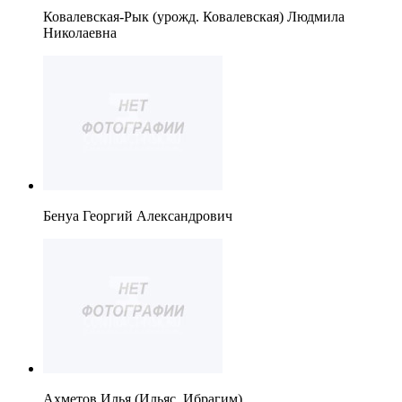
Ковалевская-Рык (урожд. Ковалевская) Людмила
Николаевна
Бенуа Георгий Александрович
Ахметов Илья (Ильяс, Ибрагим)