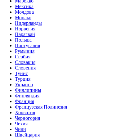
Марокко
Мексика
Молдова
Монако
Нидерланды
Норвегия
Парагвай
Польша
Португалия
Румыния
Сербия
Словакия
Словения
Тунис
Турция
Украина
Филлипины
Финляндия
Франция
Французская Полинезия
Хорватия
Черногория
Чехия
Чили
Швейцария