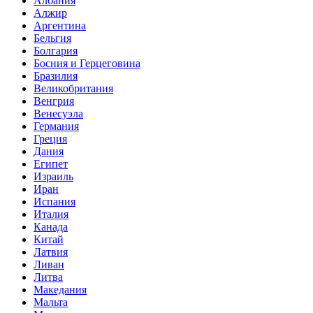
Албания
Алжир
Аргентина
Бельгия
Болгария
Босния и Герцеговина
Бразилия
Великобритания
Венгрия
Венесуэла
Германия
Греция
Дания
Египет
Израиль
Иран
Испания
Италия
Канада
Китай
Латвия
Ливан
Литва
Македания
Мальта