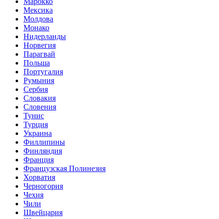
Марокко
Мексика
Молдова
Монако
Нидерланды
Норвегия
Парагвай
Польша
Португалия
Румыния
Сербия
Словакия
Словения
Тунис
Турция
Украина
Филлипины
Финляндия
Франция
Французская Полинезия
Хорватия
Черногория
Чехия
Чили
Швейцария