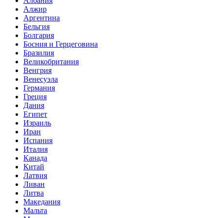
Албания
Алжир
Аргентина
Бельгия
Болгария
Босния и Герцеговина
Бразилия
Великобритания
Венгрия
Венесуэла
Германия
Греция
Дания
Египет
Израиль
Иран
Испания
Италия
Канада
Китай
Латвия
Ливан
Литва
Македания
Мальта