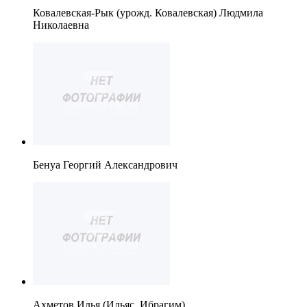
Ковалевская-Рык (урожд. Ковалевская) Людмила
Николаевна
Бенуа Георгий Александрович
Ахметов Илья (Ильяс, Ибрагим)