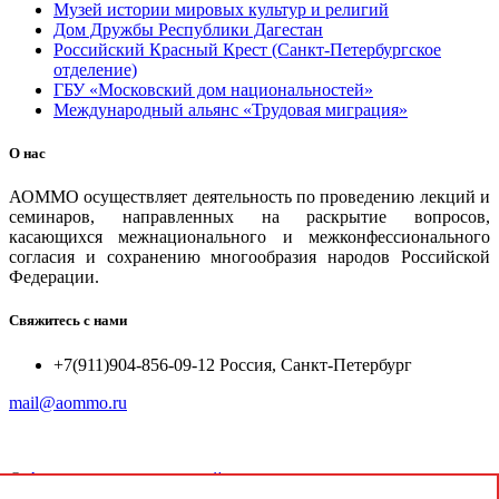
Музей истории мировых культур и религий
Дом Дружбы Республики Дагестан
Российский Красный Крест (Санкт-Петербургское
отделение)
ГБУ «Московский дом национальностей»
Международный альянс «Трудовая миграция»
О нас
АОММО осуществляет деятельность по проведению лекций и
семинаров, направленных на раскрытие вопросов,
касающихся межнационального и межконфессионального
согласия и сохранению многообразия народов Российской
Федерации.
Свяжитесь с нами
+7(911)904-856-09-12 Россия, Санкт-Петербург
mail@aommo.ru
©
Ассоциация организаций по реализации национальных
проектов и достижению национальных целей развития