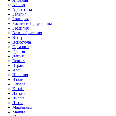
Албания
Алжир
Аргентина
Бельгия
Болгария
Босния и Герцеговина
Бразилия
Великобритания
Венгрия
Венесуэла
Германия
Греция
Дания
Египет
Израиль
Иран
Испания
Италия
Канада
Китай
Латвия
Ливан
Литва
Македания
Мальта