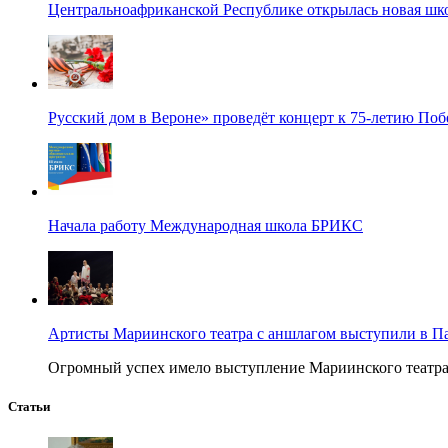
Центральноафриканской Республике открылась новая шк
Русский дом в Вероне» проведёт концерт к 75-летию По
Начала работу Международная школа БРИКС
Артисты Мариинского театра с аншлагом выступили в П
Огромный успех имело выступление Мариинского театра в
Статьи