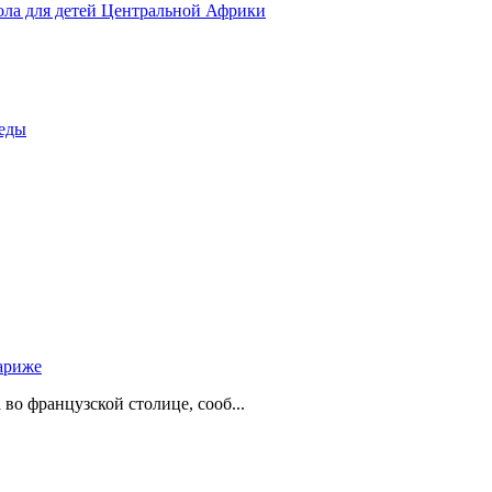
ола для детей Центральной Африки
беды
ариже
о французской столице, сооб...