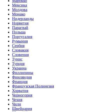
Марокко
Мексика
Молдова
Монако
Нидерланды
Норвегия
Парагвай
Польша
Португалия
Румыния
Сербия
Словакия
Словения
Тунис
Турция
Украина
Филлипины
Финляндия
Франция
Французская Полинезия
Хорватия
Черногория
Чехия
Чили
Швейцария