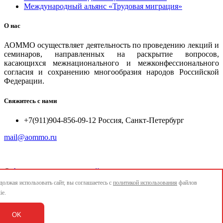
Международный альянс «Трудовая миграция»
О нас
АОММО осуществляет деятельность по проведению лекций и
семинаров, направленных на раскрытие вопросов,
касающихся межнационального и межконфессионального
согласия и сохранению многообразия народов Российской
Федерации.
Свяжитесь с нами
+7(911)904-856-09-12 Россия, Санкт-Петербург
mail@aommo.ru
©
Ассоциация организаций по реализации национальных
проектов и достижению национальных целей развития
олжая использовать сайт, вы соглашаетесь с
политикой использования
файлов
"АОММО"
ie.
e-mail:
mail@aommo.ru
OK