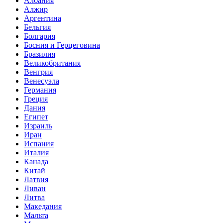
Албания
Алжир
Аргентина
Бельгия
Болгария
Босния и Герцеговина
Бразилия
Великобритания
Венгрия
Венесуэла
Германия
Греция
Дания
Египет
Израиль
Иран
Испания
Италия
Канада
Китай
Латвия
Ливан
Литва
Македания
Мальта