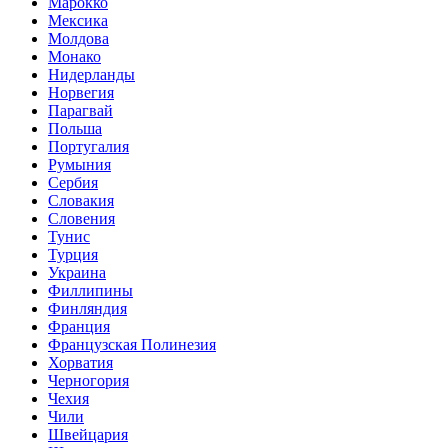
Марокко
Мексика
Молдова
Монако
Нидерланды
Норвегия
Парагвай
Польша
Португалия
Румыния
Сербия
Словакия
Словения
Тунис
Турция
Украина
Филлипины
Финляндия
Франция
Французская Полинезия
Хорватия
Черногория
Чехия
Чили
Швейцария