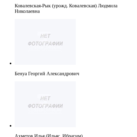
Ковалевская-Рык (урожд. Ковалевская) Людмила
Николаевна
Бенуа Георгий Александрович
Ахметов Илья (Ильяс, Ибрагим)