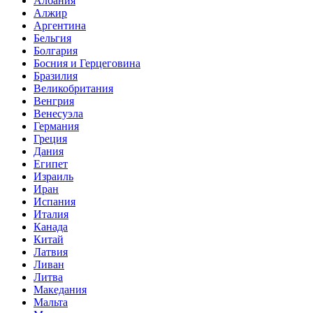
Албания
Алжир
Аргентина
Бельгия
Болгария
Босния и Герцеговина
Бразилия
Великобритания
Венгрия
Венесуэла
Германия
Греция
Дания
Египет
Израиль
Иран
Испания
Италия
Канада
Китай
Латвия
Ливан
Литва
Македания
Мальта