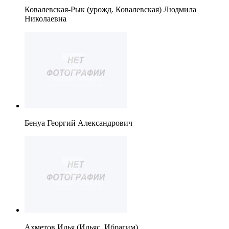
Ковалевская-Рык (урожд. Ковалевская) Людмила
Николаевна
Бенуа Георгий Александрович
Ахметов Илья (Ильяс, Ибрагим)