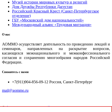
Музей истории мировых культур и религий
Дом Дружбы Республики Дагестан
Российский Красный Крест (Санкт-Петербургское
отделение)
ГБУ «Московский дом национальностей»
Международный альянс «Трудовая миграция»
О нас
АОММО осуществляет деятельность по проведению лекций и
семинаров, направленных на раскрытие вопросов,
касающихся межнационального и межконфессионального
согласия и сохранению многообразия народов Российской
Федерации.
Свяжитесь с нами
+7(911)904-856-09-12 Россия, Санкт-Петербург
mail@aommo.ru
©
Ассоциация организаций по реализации национальных
проектов и достижению национальных целей развития