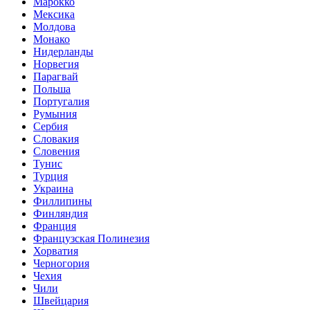
Марокко
Мексика
Молдова
Монако
Нидерланды
Норвегия
Парагвай
Польша
Португалия
Румыния
Сербия
Словакия
Словения
Тунис
Турция
Украина
Филлипины
Финляндия
Франция
Французская Полинезия
Хорватия
Черногория
Чехия
Чили
Швейцария