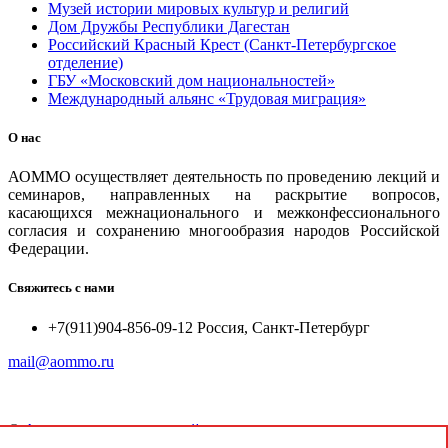
Музей истории мировых культур и религий
Дом Дружбы Республики Дагестан
Российский Красный Крест (Санкт-Петербургское
отделение)
ГБУ «Московский дом национальностей»
Международный альянс «Трудовая миграция»
О нас
АОММО осуществляет деятельность по проведению лекций и
семинаров, направленных на раскрытие вопросов,
касающихся межнационального и межконфессионального
согласия и сохранению многообразия народов Российской
Федерации.
Свяжитесь с нами
+7(911)904-856-09-12 Россия, Санкт-Петербург
mail@aommo.ru
©
Ассоциация организаций по реализации национальных
проектов и достижению национальных целей развития