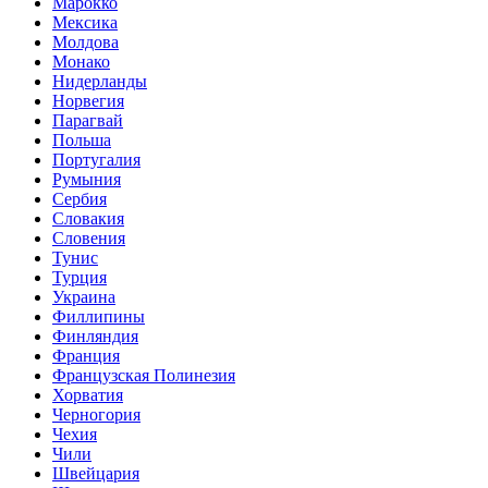
Марокко
Мексика
Молдова
Монако
Нидерланды
Норвегия
Парагвай
Польша
Португалия
Румыния
Сербия
Словакия
Словения
Тунис
Турция
Украина
Филлипины
Финляндия
Франция
Французская Полинезия
Хорватия
Черногория
Чехия
Чили
Швейцария