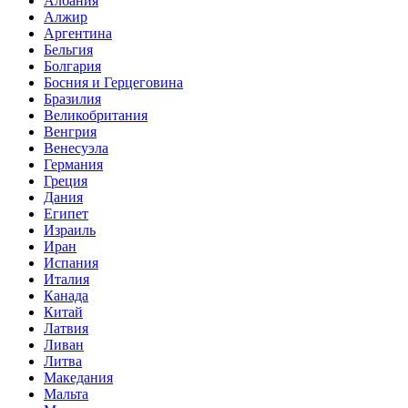
Албания
Алжир
Аргентина
Бельгия
Болгария
Босния и Герцеговина
Бразилия
Великобритания
Венгрия
Венесуэла
Германия
Греция
Дания
Египет
Израиль
Иран
Испания
Италия
Канада
Китай
Латвия
Ливан
Литва
Македания
Мальта