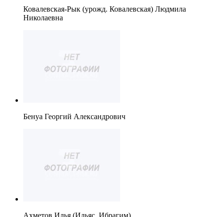
Ковалевская-Рык (урожд. Ковалевская) Людмила
Николаевна
Бенуа Георгий Александрович
Ахметов Илья (Ильяс, Ибрагим)