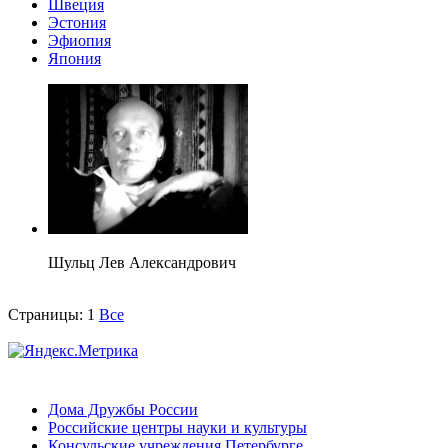
Швеция
Эстония
Эфиопия
Япония
Шульц Лев Александрович
Страницы:
1
Все
Дома Дружбы России
Российские центры науки и культуры
Консульские учреждения Петербурге