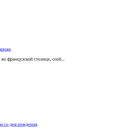
ариже
о французской столице, сооб...
да со дня рождения