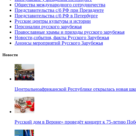
Общества международного сотрудничества
Представительства с/б РФ при Президенте
Представительства с/б РФ в Петербурге
Русские центры культуры и истории
Персоналии русского зарубежья
Православные храмы и приходы русского зарубежья
Новости,события, факты Русского Зарубежья
Анонсы мероприятий Русского Зарубежья
Новости
Центральноафриканской Республике открылась новая шк
Русский дом в Вероне» проведёт концерт к 75-летию По