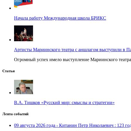
Начала работу Международная школа БРИКС
Артисты Мариинского театра с аншлагом выступили в П
Огромный успех имело выступление Мариинского театра в
Статьи
В.А. Тишков «Русский мир: смыслы и стратегии»
Лента событий
09 августа 2026 года - Китанин Петр Николаевич : 123 го