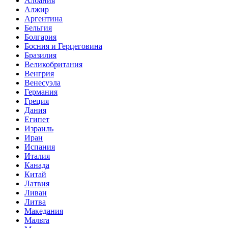
Албания
Алжир
Аргентина
Бельгия
Болгария
Босния и Герцеговина
Бразилия
Великобритания
Венгрия
Венесуэла
Германия
Греция
Дания
Египет
Израиль
Иран
Испания
Италия
Канада
Китай
Латвия
Ливан
Литва
Македания
Мальта