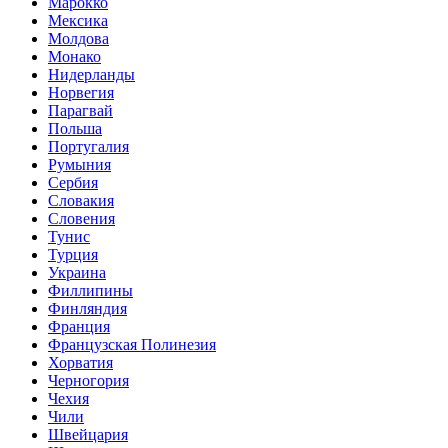
Марокко
Мексика
Молдова
Монако
Нидерланды
Норвегия
Парагвай
Польша
Португалия
Румыния
Сербия
Словакия
Словения
Тунис
Турция
Украина
Филлипины
Финляндия
Франция
Французская Полинезия
Хорватия
Черногория
Чехия
Чили
Швейцария