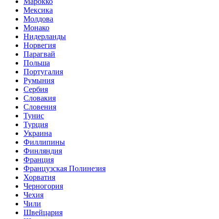
Марокко
Мексика
Молдова
Монако
Нидерланды
Норвегия
Парагвай
Польша
Португалия
Румыния
Сербия
Словакия
Словения
Тунис
Турция
Украина
Филлипины
Финляндия
Франция
Французская Полинезия
Хорватия
Черногория
Чехия
Чили
Швейцария