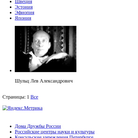
Швеция
Эстония
Эфиопия
Япония
Шульц Лев Александрович
Страницы:
1
Все
Дома Дружбы России
Российские центры науки и культуры
Консульские учреждения Петербурге