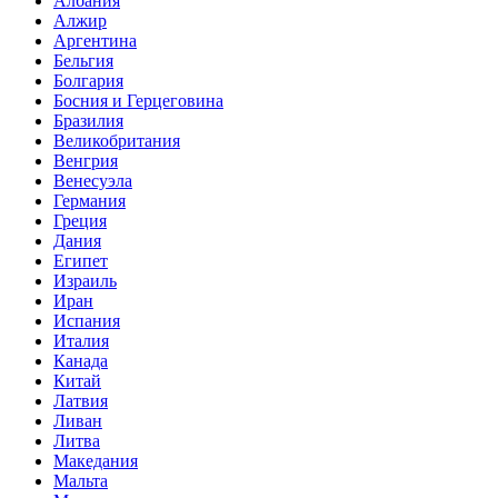
Албания
Алжир
Аргентина
Бельгия
Болгария
Босния и Герцеговина
Бразилия
Великобритания
Венгрия
Венесуэла
Германия
Греция
Дания
Египет
Израиль
Иран
Испания
Италия
Канада
Китай
Латвия
Ливан
Литва
Македания
Мальта