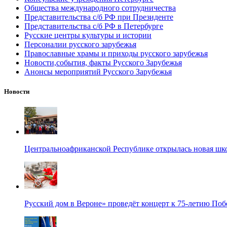
Общества международного сотрудничества
Представительства с/б РФ при Президенте
Представительства с/б РФ в Петербурге
Русские центры культуры и истории
Персоналии русского зарубежья
Православные храмы и приходы русского зарубежья
Новости,события, факты Русского Зарубежья
Анонсы мероприятий Русского Зарубежья
Новости
Центральноафриканской Республике открылась новая шк
Русский дом в Вероне» проведёт концерт к 75-летию По