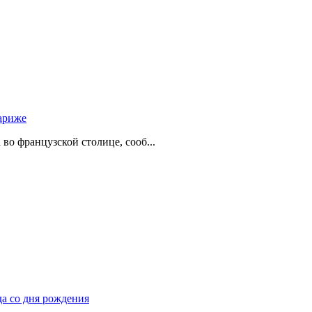
ариже
о французской столице, сооб...
да со дня рождения