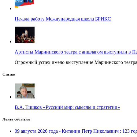
Начала работу Международная школа БРИКС
Артисты Мариинского театра с аншлагом выступили в П
Огромный успех имело выступление Мариинского театра в
Статьи
В.А. Тишков «Русский мир: смыслы и стратегии»
Лента событий
09 августа 2026 года - Китанин Петр Николаевич : 123 го