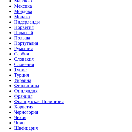
Марокко
Мексика
Молдова
Монако
Нидерланды
Норвегия
Парагвай
Польша
Португалия
Румыния
Сербия
Словакия
Словения
Тунис
Турция
Украина
Филлипины
Финляндия
Франция
Французская Полинезия
Хорватия
Черногория
Чехия
Чили
Швейцария