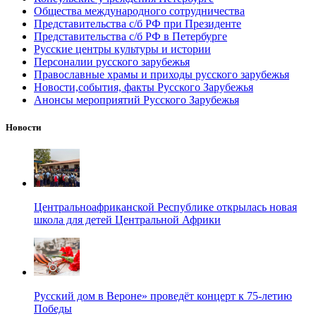
Общества международного сотрудничества
Представительства с/б РФ при Президенте
Представительства с/б РФ в Петербурге
Русские центры культуры и истории
Персоналии русского зарубежья
Православные храмы и приходы русского зарубежья
Новости,события, факты Русского Зарубежья
Анонсы мероприятий Русского Зарубежья
Новости
Центральноафриканской Республике открылась новая
школа для детей Центральной Африки
Русский дом в Вероне» проведёт концерт к 75-летию
Победы