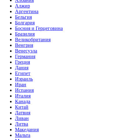
Албания
Алжир
Аргентина
Бельгия
Болгария
Босния и Герцеговина
Бразилия
Великобритания
Венгрия
Венесуэла
Германия
Греция
Дания
Египет
Израиль
Иран
Испания
Италия
Канада
Китай
Латвия
Ливан
Литва
Македания
Мальта