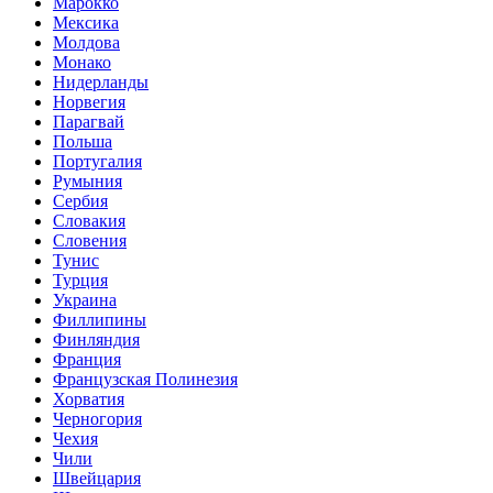
Марокко
Мексика
Молдова
Монако
Нидерланды
Норвегия
Парагвай
Польша
Португалия
Румыния
Сербия
Словакия
Словения
Тунис
Турция
Украина
Филлипины
Финляндия
Франция
Французская Полинезия
Хорватия
Черногория
Чехия
Чили
Швейцария