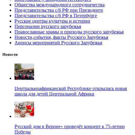
Общества международного сотрудничества
Представительства с/б РФ при Президенте
Представительства с/б РФ в Петербурге
Русские центры культуры и истории
Персоналии русского зарубежья
Православные храмы и приходы русского зарубежья
Новости,события, факты Русского Зарубежья
Анонсы мероприятий Русского Зарубежья
Новости
Центральноафриканской Республике открылась новая
школа для детей Центральной Африки
Русский дом в Вероне» проведёт концерт к 75-летию
Победы