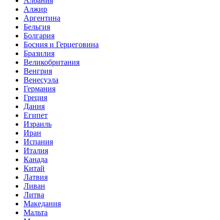
Албания
Алжир
Аргентина
Бельгия
Болгария
Босния и Герцеговина
Бразилия
Великобритания
Венгрия
Венесуэла
Германия
Греция
Дания
Египет
Израиль
Иран
Испания
Италия
Канада
Китай
Латвия
Ливан
Литва
Македания
Мальта