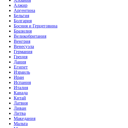
Албания
Алжир
Аргентина
Бельгия
Болгария
Босния и Герцеговина
Бразилия
Великобритания
Венгрия
Венесуэла
Германия
Греция
Дания
Египет
Израиль
Иран
Испания
Италия
Канада
Китай
Латвия
Ливан
Литва
Македания
Мальта