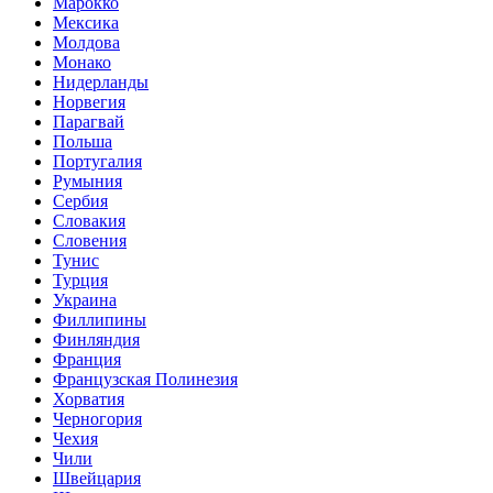
Марокко
Мексика
Молдова
Монако
Нидерланды
Норвегия
Парагвай
Польша
Португалия
Румыния
Сербия
Словакия
Словения
Тунис
Турция
Украина
Филлипины
Финляндия
Франция
Французская Полинезия
Хорватия
Черногория
Чехия
Чили
Швейцария