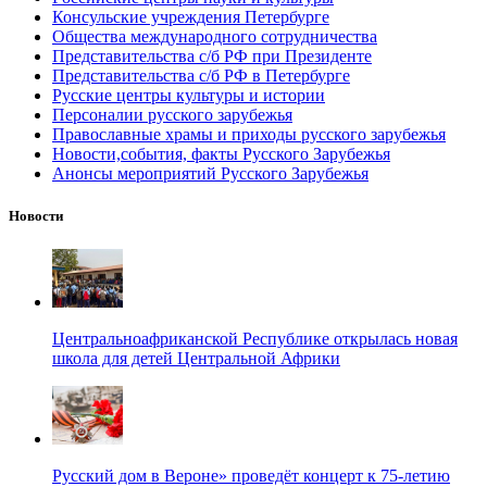
Консульские учреждения Петербурге
Общества международного сотрудничества
Представительства с/б РФ при Президенте
Представительства с/б РФ в Петербурге
Русские центры культуры и истории
Персоналии русского зарубежья
Православные храмы и приходы русского зарубежья
Новости,события, факты Русского Зарубежья
Анонсы мероприятий Русского Зарубежья
Новости
Центральноафриканской Республике открылась новая
школа для детей Центральной Африки
Русский дом в Вероне» проведёт концерт к 75-летию