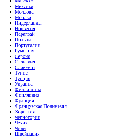
Марокко
Мексика
Молдова
Монако
Нидерланды
Норвегия
Парагвай
Польша
Португалия
Румыния
Сербия
Словакия
Словения
Тунис
Турция
Украина
Филлипины
Финляндия
Франция
Французская Полинезия
Хорватия
Черногория
Чехия
Чили
Швейцария