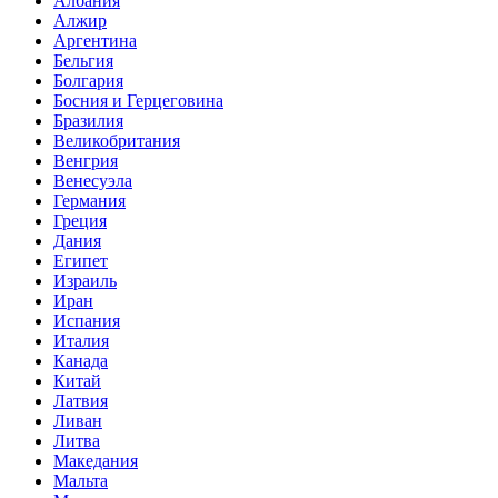
Албания
Алжир
Аргентина
Бельгия
Болгария
Босния и Герцеговина
Бразилия
Великобритания
Венгрия
Венесуэла
Германия
Греция
Дания
Египет
Израиль
Иран
Испания
Италия
Канада
Китай
Латвия
Ливан
Литва
Македания
Мальта