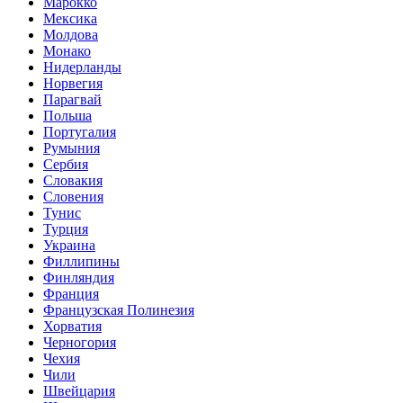
Марокко
Мексика
Молдова
Монако
Нидерланды
Норвегия
Парагвай
Польша
Португалия
Румыния
Сербия
Словакия
Словения
Тунис
Турция
Украина
Филлипины
Финляндия
Франция
Французская Полинезия
Хорватия
Черногория
Чехия
Чили
Швейцария