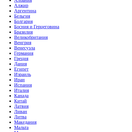
Албания
Алжир
Аргентина
Бельгия
Болгария
Босния и Герцеговина
Бразилия
Великобритания
Венгрия
Венесуэла
Германия
Греция
Дания
Египет
Израиль
Иран
Испания
Италия
Канада
Китай
Латвия
Ливан
Литва
Македания
Мальта