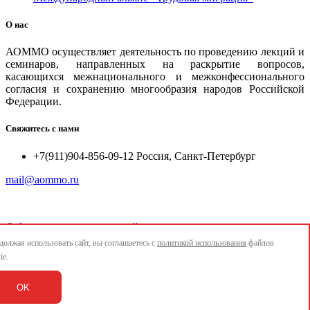
О нас
АОММО осуществляет деятельность по проведению лекций и
семинаров, направленных на раскрытие вопросов,
касающихся межнационального и межконфессионального
согласия и сохранению многообразия народов Российской
Федерации.
Свяжитесь с нами
+7(911)904-856-09-12 Россия, Санкт-Петербург
mail@aommo.ru
©
Ассоциация организаций по реализации национальных
проектов и достижению национальных целей развития
олжая использовать сайт, вы соглашаетесь с
политикой использования
файлов
"АОММО"
ie.
e-mail:
mail@aommo.ru
OK