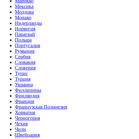
Марокко
Мексика
Молдова
Монако
Нидерланды
Норвегия
Парагвай
Польша
Португалия
Румыния
Сербия
Словакия
Словения
Тунис
Турция
Украина
Филлипины
Финляндия
Франция
Французская Полинезия
Хорватия
Черногория
Чехия
Чили
Швейцария