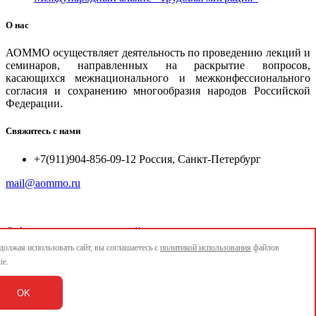
О нас
АОММО осуществляет деятельность по проведению лекций и
семинаров, направленных на раскрытие вопросов,
касающихся межнационального и межконфессионального
согласия и сохранению многообразия народов Российской
Федерации.
Свяжитесь с нами
+7(911)904-856-09-12 Россия, Санкт-Петербург
mail@aommo.ru
©
Ассоциация организаций по реализации национальных
проектов и достижению национальных целей развития
олжая использовать сайт, вы соглашаетесь с
политикой использования
файлов
"АОММО"
ie.
e-mail:
mail@aommo.ru
OK