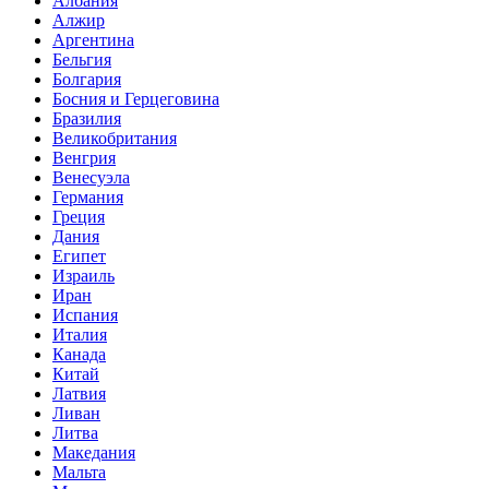
Албания
Алжир
Аргентина
Бельгия
Болгария
Босния и Герцеговина
Бразилия
Великобритания
Венгрия
Венесуэла
Германия
Греция
Дания
Египет
Израиль
Иран
Испания
Италия
Канада
Китай
Латвия
Ливан
Литва
Македания
Мальта