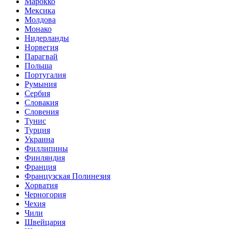
Марокко
Мексика
Молдова
Монако
Нидерланды
Норвегия
Парагвай
Польша
Португалия
Румыния
Сербия
Словакия
Словения
Тунис
Турция
Украина
Филлипины
Финляндия
Франция
Французская Полинезия
Хорватия
Черногория
Чехия
Чили
Швейцария