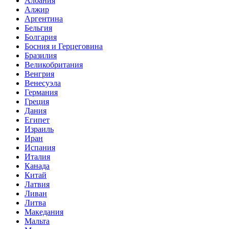
Албания
Алжир
Аргентина
Бельгия
Болгария
Босния и Герцеговина
Бразилия
Великобритания
Венгрия
Венесуэла
Германия
Греция
Дания
Египет
Израиль
Иран
Испания
Италия
Канада
Китай
Латвия
Ливан
Литва
Македания
Мальта