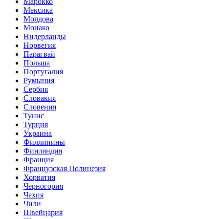
Марокко
Мексика
Молдова
Монако
Нидерланды
Норвегия
Парагвай
Польша
Португалия
Румыния
Сербия
Словакия
Словения
Тунис
Турция
Украина
Филлипины
Финляндия
Франция
Французская Полинезия
Хорватия
Черногория
Чехия
Чили
Швейцария