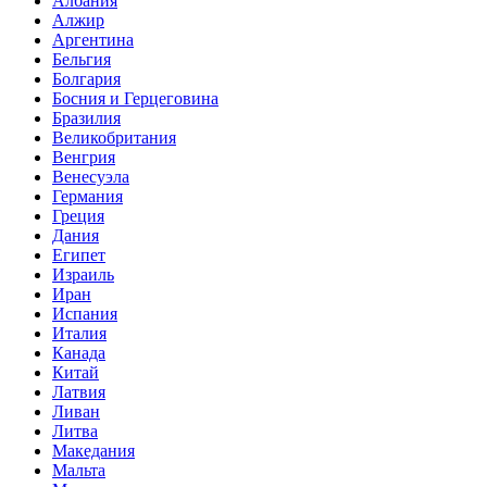
Албания
Алжир
Аргентина
Бельгия
Болгария
Босния и Герцеговина
Бразилия
Великобритания
Венгрия
Венесуэла
Германия
Греция
Дания
Египет
Израиль
Иран
Испания
Италия
Канада
Китай
Латвия
Ливан
Литва
Македания
Мальта