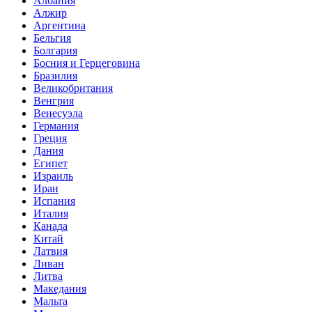
Албания
Алжир
Аргентина
Бельгия
Болгария
Босния и Герцеговина
Бразилия
Великобритания
Венгрия
Венесуэла
Германия
Греция
Дания
Египет
Израиль
Иран
Испания
Италия
Канада
Китай
Латвия
Ливан
Литва
Македания
Мальта