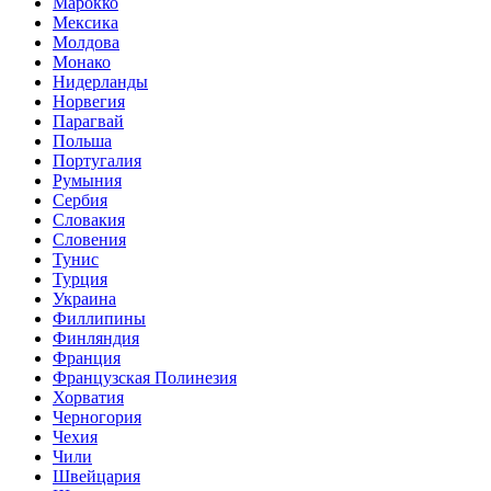
Марокко
Мексика
Молдова
Монако
Нидерланды
Норвегия
Парагвай
Польша
Португалия
Румыния
Сербия
Словакия
Словения
Тунис
Турция
Украина
Филлипины
Финляндия
Франция
Французская Полинезия
Хорватия
Черногория
Чехия
Чили
Швейцария